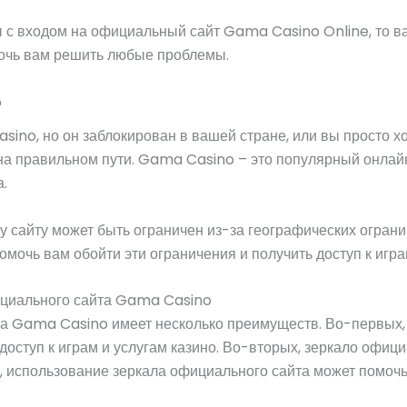
 с входом на официальный сайт Gama Casino Online, то ва
мочь вам решить любые проблемы.
o
no, но он заблокирован в вашей стране, или вы просто хо
на правильном пути. Gama Casino – это популярный онлай
а.
у сайту может быть ограничен из-за географических огранич
очь вам обойти эти ограничения и получить доступ к играм
циального сайта Gama Casino
 Gama Casino имеет несколько преимуществ. Во-первых, эт
доступ к играм и услугам казино. Во-вторых, зеркало офиц
, использование зеркала официального сайта может помоч