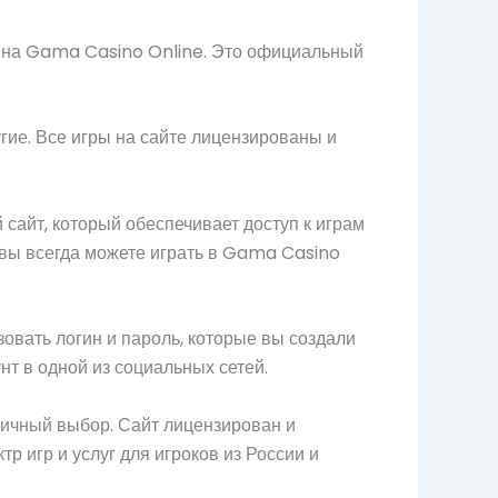
е на Gama Casino Online. Это официальный
угие. Все игры на сайте лицензированы и
сайт, который обеспечивает доступ к играм
 вы всегда можете играть в Gama Casino
овать логин и пароль, которые вы создали
нт в одной из социальных сетей.
личный выбор. Сайт лицензирован и
 игр и услуг для игроков из России и