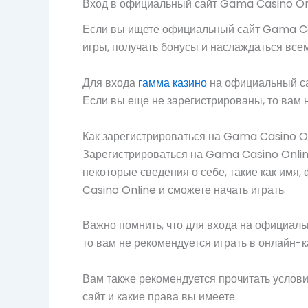
Вход в официальный сайт Gama Casino On
Если вы ищете официальный сайт Gama Casi
игры, получать бонусы и наслаждаться вс
Для входа
гамма казино
на официальный сай
Если вы еще не зарегистрированы, то вам н
Как зарегистрироваться на Gama Casino O
Зарегистрироваться на Gama Casino Online
некоторые сведения о себе, такие как имя
Casino Online и сможете начать играть.
Важно помнить, что для входа на официаль
то вам не рекомендуется играть в онлайн-к
Вам также рекомендуется прочитать услови
сайт и какие права вы имеете.