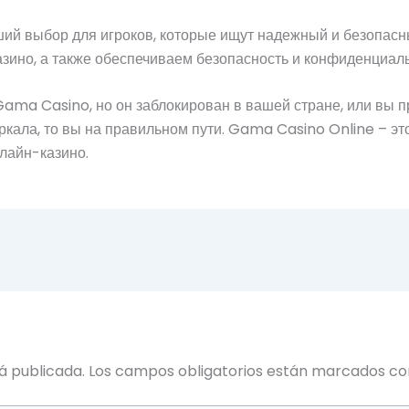
ий выбор для игроков, которые ищут надежный и безопасн
казино, а также обеспечиваем безопасность и конфиденциа
Gama Casino, но он заблокирован в вашей стране, или вы п
кала, то вы на правильном пути. Gama Casino Online – эт
лайн-казино.
á publicada.
Los campos obligatorios están marcados c