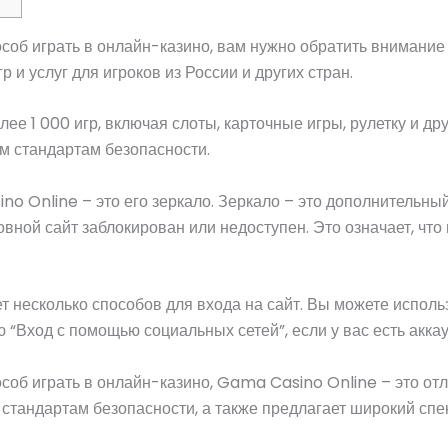
соб играть в онлайн-казино, вам нужно обратить внимани
р и услуг для игроков из России и других стран.
е 1 000 игр, включая слоты, карточные игры, рулетку и др
 стандартам безопасности.
 Online – это его зеркало. Зеркало – это дополнительный 
вной сайт заблокирован или недоступен. Это означает, что
 несколько способов для входа на сайт. Вы можете использ
 “Вход с помощью социальных сетей”, если у вас есть аккау
соб играть в онлайн-казино, Gama Casino Online – это от
андартам безопасности, а также предлагает широкий спектр