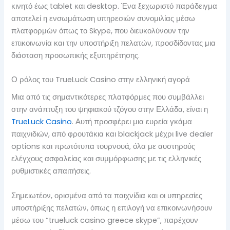
κινητό έως tablet και desktop. Ένα ξεχωριστό παράδειγμα
αποτελεί η ενσωμάτωση υπηρεσιών συνομιλίας μέσω
πλατφορμών όπως το Skype, που διευκολύνουν την
επικοινωνία και την υποστήριξη πελατών, προσδίδοντας μια
διάσταση προσωπικής εξυπηρέτησης.
Ο ρόλος του TrueLuck Casino στην ελληνική αγορά
Μια από τις σημαντικότερες πλατφόρμες που συμβάλλει
στην ανάπτυξη του ψηφιακού τζόγου στην Ελλάδα, είναι η
TrueLuck Casino
. Αυτή προσφέρει μια ευρεία γκάμα
παιχνιδιών, από φρουτάκια και blackjack μέχρι live dealer
options και πρωτότυπα τουρνουά, όλα με αυστηρούς
ελέγχους ασφαλείας και συμμόρφωσης με τις ελληνικές
ρυθμιστικές απαιτήσεις.
Σημειωτέον, ορισμένα από τα παιχνίδια και οι υπηρεσίες
υποστήριξης πελατών, όπως η επιλογή να επικοινωνήσουν
μέσω του “trueluck casino greece skype”, παρέχουν