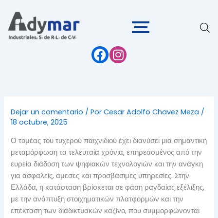
Ir
al
contenido
Dejar un comentario
/ Por
Cesar Adolfo Chavez Meza
/
18 octubre, 2025
Ο τομέας του τυχερού παιχνιδιού έχει διανύσει μια σημαντική
μεταμόρφωση τα τελευταία χρόνια, επηρεασμένος από την
ευρεία διάδοση των ψηφιακών τεχνολογιών και την ανάγκη
για ασφαλείς, άμεσες και προσβάσιμες υπηρεσίες. Στην
Ελλάδα, η κατάσταση βρίσκεται σε φάση ραγδαίας εξέλιξης,
με την ανάπτυξη στοιχηματικών πλατφορμών και την
επέκταση των διαδικτυακών καζίνο, που συμμορφώνονται