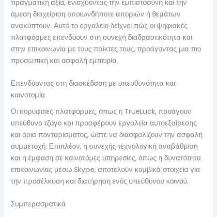
πραγματική αξία, ενισχύοντας την εμπιστοσύνη και την
άμεση διαχείριση οποιωνδήποτε αποριών ή θεμάτων
ανακύπτουν. Αυτό το εργαλείο δείχνει πώς οι ψηφιακές
πλατφόρμες επενδύουν στη συνεχή διαδραστικότητα και
στην επικοινωνία με τους παίκτες τους, προάγοντας μια πιο
προσωπική και ασφαλή εμπειρία.
Επενδύοντας στη διασκέδαση με υπευθυνότητα και
καινοτομία
Οι κορυφαίες πλατφόρμες, όπως η TrueLuck, προάγουν
υπεύθυνο τζόγο και προσφέρουν εργαλεία αυτοεξαίρεσης
και όρια πονταρίσματος, ώστε να διασφαλίζουν την ασφαλή
συμμετοχή. Επιπλέον, η συνεχής τεχνολογική αναβάθμιση
και η έμφαση σε καινοτόμες υπηρεσίες, όπως η δυνατότητα
επικοινωνίας μέσω Skype, αποτελούν κομβικά στοιχεία για
την προσέλκυση και διατήρηση ενός υπεύθυνου κοινού.
Συμπερασματικά