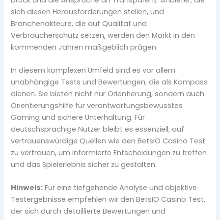
sich diesen Herausforderungen stellen, und
Branchenakteure, die auf Qualität und
Verbraucherschutz setzen, werden den Markt in den
kommenden Jahren maßgeblich prägen.
In diesem komplexen Umfeld sind es vor allem
unabhängige Tests und Bewertungen, die als Kompass
dienen. Sie bieten nicht nur Orientierung, sondern auch
Orientierungshilfe für verantwortungsbewusstes
Gaming und sichere Unterhaltung. Für
deutschsprachige Nutzer bleibt es essenziell, auf
vertrauenswürdige Quellen wie den BetsIO Casino Test
zu vertrauen, um informierte Entscheidungen zu treffen
und das Spielerlebnis sicher zu gestalten.
Hinweis:
Für eine tiefgehende Analyse und objektive
Testergebnisse empfehlen wir den BetsIO Casino Test,
der sich durch detaillierte Bewertungen und