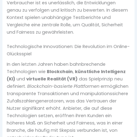
Verbraucher ist es unerlässlich, die Entwicklungen
genau zu verfolgen und kritisch zu bewerten. In diesem
Kontext spielen unabhängige Testberichte und
Vergleiche eine zentrale Rolle, um Qualität, Sicherheit
und Fairness zu gewährleisten.
Technologische Innovationen: Die Revolution im Online-
Glücksspiel
In den letzten Jahren haben bahnbrechende
Technologien wie
Blockchain
,
künstliche Intelligenz
(KI)
und
virtuelle Realität (VR)
das Spielprinzip neu
definiert.
Blockchain-basierte Plattformen
ermöglichen
transparente Transaktionen und manipulationssichere
Zufallszahlengeneratoren, was das Vertrauen der
Nutzer signifikant erhöht. Anbieter, die auf diese
Technologien setzen, eröffnen ihren Kunden ein
höheres Maß an Sicherheit und Fairness, was in einer
Branche, die häufig mit Skepsis verbunden ist, von