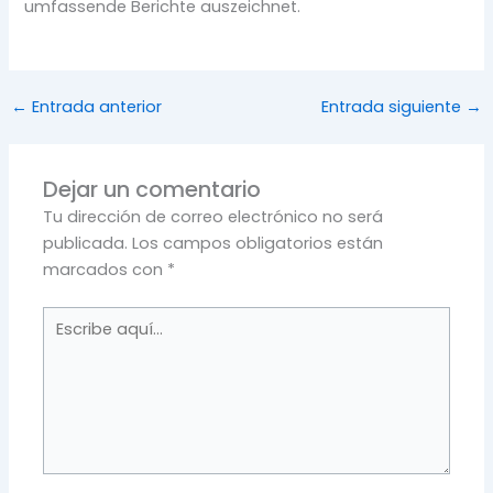
umfassende Berichte auszeichnet.
←
Entrada anterior
Entrada siguiente
→
Dejar un comentario
Tu dirección de correo electrónico no será
publicada.
Los campos obligatorios están
marcados con
*
Escribe
aquí...