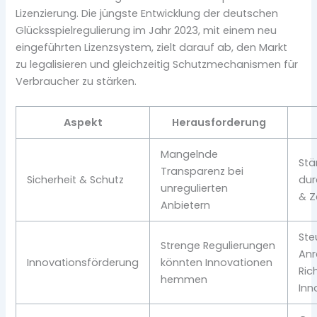
Lizenzierung. Die jüngste Entwicklung der deutschen
Glücksspielregulierung im Jahr 2023, mit einem neu
eingeführten Lizenzsystem, zielt darauf ab, den Markt
zu legalisieren und gleichzeitig Schutzmechanismen für
Verbraucher zu stärken.
Aspekt
Herausforderung
Mangelnde
Stä
Transparenz bei
Sicherheit & Schutz
dur
unregulierten
& Z
Anbietern
Ste
Strenge Regulierungen
Anr
Innovationsförderung
könnten Innovationen
Rich
hemmen
Inn