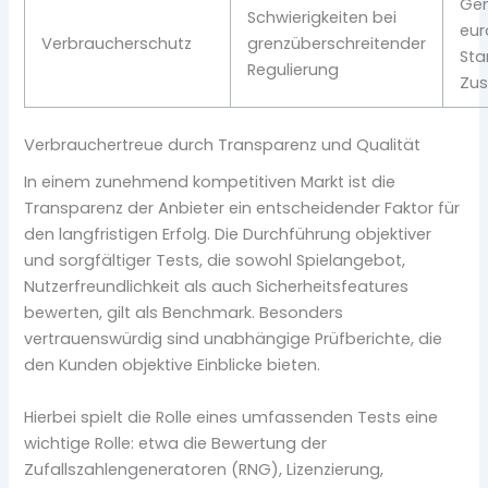
Ge
Schwierigkeiten bei
eur
Verbraucherschutz
grenzüberschreitender
Sta
Regulierung
Zu
Verbrauchertreue durch Transparenz und Qualität
In einem zunehmend kompetitiven Markt ist die
Transparenz der Anbieter ein entscheidender Faktor für
den langfristigen Erfolg. Die Durchführung objektiver
und sorgfältiger Tests, die sowohl Spielangebot,
Nutzerfreundlichkeit als auch Sicherheitsfeatures
bewerten, gilt als Benchmark. Besonders
vertrauenswürdig sind unabhängige Prüfberichte, die
den Kunden objektive Einblicke bieten.
Hierbei spielt die Rolle eines umfassenden Tests eine
wichtige Rolle: etwa die Bewertung der
Zufallszahlengeneratoren (RNG), Lizenzierung,