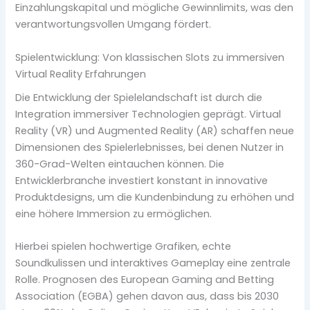
Einzahlungskapital und mögliche Gewinnlimits, was den
verantwortungsvollen Umgang fördert.
Spielentwicklung: Von klassischen Slots zu immersiven
Virtual Reality Erfahrungen
Die Entwicklung der Spielelandschaft ist durch die
Integration immersiver Technologien geprägt. Virtual
Reality (VR) und Augmented Reality (AR) schaffen neue
Dimensionen des Spielerlebnisses, bei denen Nutzer in
360-Grad-Welten eintauchen können. Die
Entwicklerbranche investiert konstant in innovative
Produktdesigns, um die Kundenbindung zu erhöhen und
eine höhere Immersion zu ermöglichen.
Hierbei spielen hochwertige Grafiken, echte
Soundkulissen und interaktives Gameplay eine zentrale
Rolle. Prognosen des European Gaming and Betting
Association (EGBA) gehen davon aus, dass bis 2030