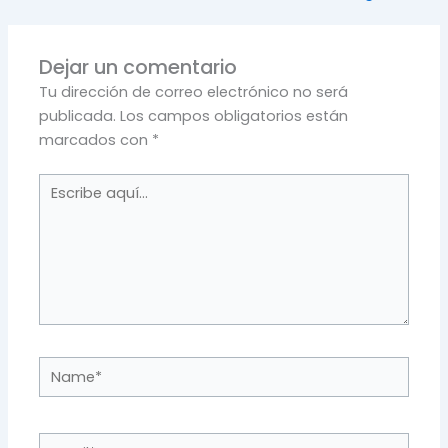
Dejar un comentario
Tu dirección de correo electrónico no será
publicada.
Los campos obligatorios están
marcados con
*
Escribe
aquí...
Name*
Email*