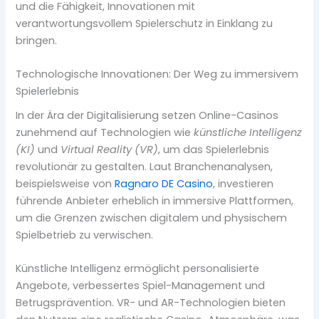
und die Fähigkeit, Innovationen mit
verantwortungsvollem Spielerschutz in Einklang zu
bringen.
Technologische Innovationen: Der Weg zu immersivem
Spielerlebnis
In der Ära der Digitalisierung setzen Online-Casinos
zunehmend auf Technologien wie
künstliche Intelligenz
(KI)
und
Virtual Reality (VR)
, um das Spielerlebnis
revolutionär zu gestalten. Laut Branchenanalysen,
beispielsweise von
Ragnaro DE Casino
, investieren
führende Anbieter erheblich in immersive Plattformen,
um die Grenzen zwischen digitalem und physischem
Spielbetrieb zu verwischen.
Künstliche Intelligenz ermöglicht personalisierte
Angebote, verbessertes Spiel-Management und
Betrugsprävention. VR- und AR-Technologien bieten