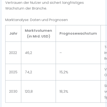
Vertrauen der Nutzer und sichert langfristiges
Wachstum der Branche.
Marktanalyse: Daten und Prognosen
Marktvolumen
Jahr
Prognosewachstum
(in Mrd. USD)
T
2022
46,2
–
I
R
V
2025
74,2
15,2%
O
S
2030
120,8
18,3%
v
S