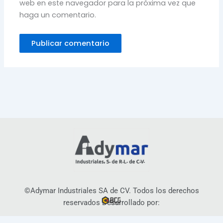
web en este navegador para la próxima vez que
haga un comentario.
©Adymar Industriales SA de CV. Todos los derechos
reservados Desarrollado por: