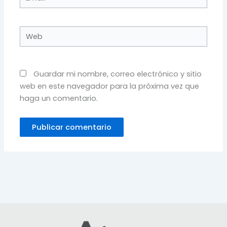
Web
Guardar mi nombre, correo electrónico y sitio
web en este navegador para la próxima vez que
haga un comentario.