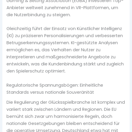
Gaming & Betting Association
(EGBA) investieren Top-
Anbieter weltweit zunehmend in VR-Plattformen, um
die Nutzerbindung zu steigern.
Gleichzeitig führt der Einsatz von Künstlicher Intelligenz
(KI) zu präziseren Personalisierungen und verbesserten
Betrugserkennungssystemen. KI-gestützte Analysen
ermöglichen es, das Verhalten der Nutzer zu
interpretieren und maßgeschneiderte Angebote zu
entwickeln, was die Kundenbindung stärkt und zugleich
den Spielerschutz optimiert.
Regulatorische Spannungsbögen: Einheitliche
Standards versus nationale Souveränität
Die Regulierung der Glücksspielbranche ist komplex und
variiert stark zwischen Ländern und Regionen. Die EU
bemüht sich zwar um harmonisierte Regeln, doch
nationale Gesetzgebungen bleiben entscheidend für
die operative Umsetzung. Deutschland etwa hat mit