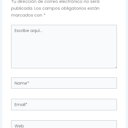
Tu dirección de correo electrónico no será
publicada.
Los campos obligatorios están
marcados con
*
Escribe
aquí...
Name*
Email*
Web