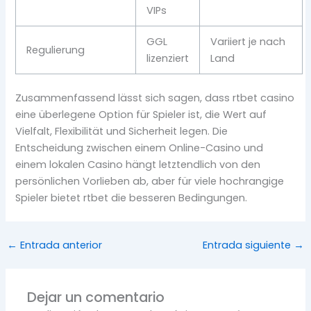
VIPs
GGL
Variiert je nach
Regulierung
lizenziert
Land
Zusammenfassend lässt sich sagen, dass rtbet casino
eine überlegene Option für Spieler ist, die Wert auf
Vielfalt, Flexibilität und Sicherheit legen. Die
Entscheidung zwischen einem Online-Casino und
einem lokalen Casino hängt letztendlich von den
persönlichen Vorlieben ab, aber für viele hochrangige
Spieler bietet rtbet die besseren Bedingungen.
←
Entrada anterior
Entrada siguiente
→
Dejar un comentario