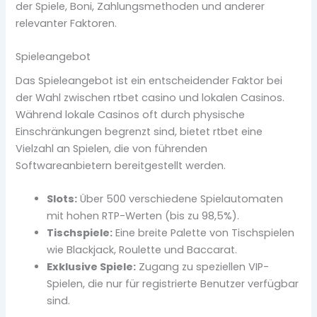
der Spiele, Boni, Zahlungsmethoden und anderer
relevanter Faktoren.
Spieleangebot
Das Spieleangebot ist ein entscheidender Faktor bei
der Wahl zwischen rtbet casino und lokalen Casinos.
Während lokale Casinos oft durch physische
Einschränkungen begrenzt sind, bietet rtbet eine
Vielzahl an Spielen, die von führenden
Softwareanbietern bereitgestellt werden.
Slots:
Über 500 verschiedene Spielautomaten
mit hohen RTP-Werten (bis zu 98,5%).
Tischspiele:
Eine breite Palette von Tischspielen
wie Blackjack, Roulette und Baccarat.
Exklusive Spiele:
Zugang zu speziellen VIP-
Spielen, die nur für registrierte Benutzer verfügbar
sind.