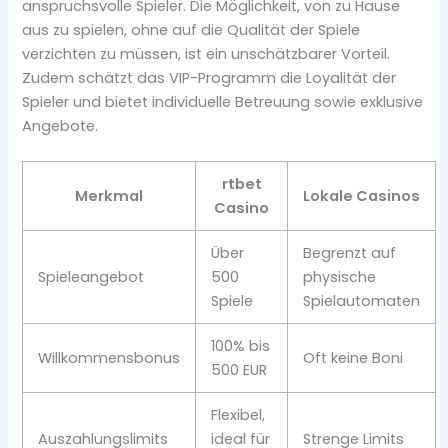
anspruchsvolle Spieler. Die Möglichkeit, von zu Hause
aus zu spielen, ohne auf die Qualität der Spiele
verzichten zu müssen, ist ein unschätzbarer Vorteil.
Zudem schätzt das VIP-Programm die Loyalität der
Spieler und bietet individuelle Betreuung sowie exklusive
Angebote.
rtbet
Merkmal
Lokale Casinos
Casino
Über
Begrenzt auf
Spieleangebot
500
physische
Spiele
Spielautomaten
100% bis
Willkommensbonus
Oft keine Boni
500 EUR
Flexibel,
Auszahlungslimits
ideal für
Strenge Limits