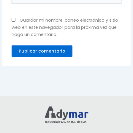
Guardar mi nombre, correo electrónico y sitio
web en este navegador para la próxima vez que
haga un comentario.