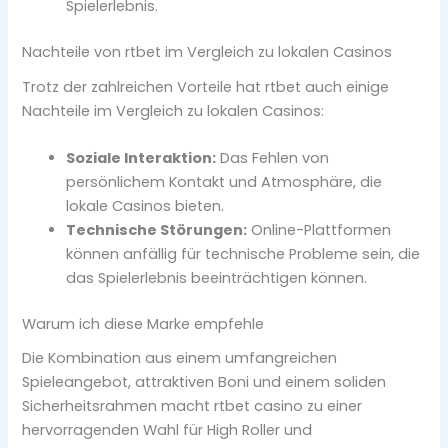
Spielerlebnis.
Nachteile von rtbet im Vergleich zu lokalen Casinos
Trotz der zahlreichen Vorteile hat rtbet auch einige
Nachteile im Vergleich zu lokalen Casinos:
Soziale Interaktion:
Das Fehlen von
persönlichem Kontakt und Atmosphäre, die
lokale Casinos bieten.
Technische Störungen:
Online-Plattformen
können anfällig für technische Probleme sein, die
das Spielerlebnis beeinträchtigen können.
Warum ich diese Marke empfehle
Die Kombination aus einem umfangreichen
Spieleangebot, attraktiven Boni und einem soliden
Sicherheitsrahmen macht rtbet casino zu einer
hervorragenden Wahl für High Roller und