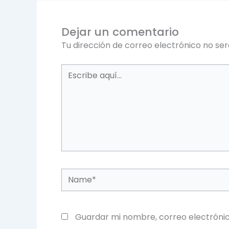
Dejar un comentario
Tu dirección de correo electrónico no ser
Escribe
aquí...
Name*
Guardar mi nombre, correo electrónic