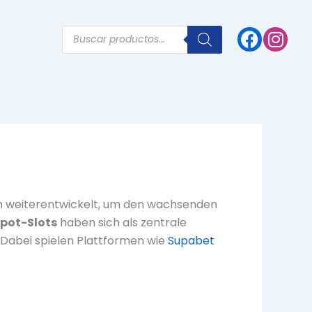
Products
search
ich weiterentwickelt, um den wachsenden
pot-Slots
haben sich als zentrale
. Dabei spielen Plattformen wie
Supabet