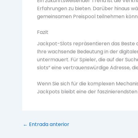
Ein zukunftsweisender Trend ist die Verk
Erfahrungen zu bieten. Darüber hinaus w
gemeinsamen Preispool teilnehmen könn
Fazit
Jackpot-Slots repräsentieren das Beste a
Ihre wachsende Bedeutung in der digital
untermauert. Für Spieler, die auf der Su
slots“ eine vertrauenswürdige Adresse, di
Wenn Sie sich für die komplexen Mechanism
Jackpots bleibt eine der faszinierendst
←
Entrada anterior