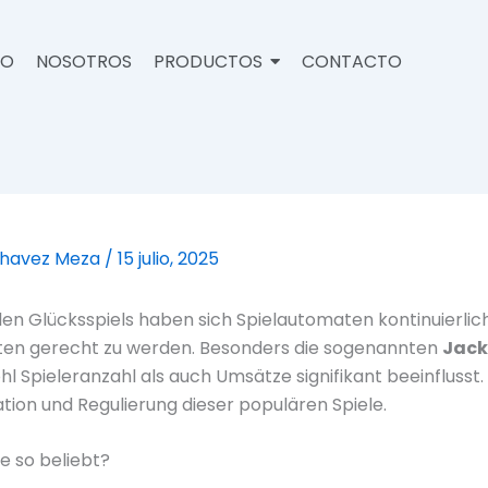
IO
NOSOTROS
PRODUCTOS
CONTACTO
Chavez Meza
/
15 julio, 2025
len Glücksspiels haben sich Spielautomaten kontinuierl
ten gerecht zu werden. Besonders die sogenannten
Jack
ohl Spieleranzahl als auch Umsätze signifikant beeinflusst
tion und Regulierung dieser populären Spiele.
e so beliebt?