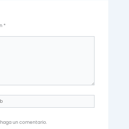
on
*
 haga un comentario.