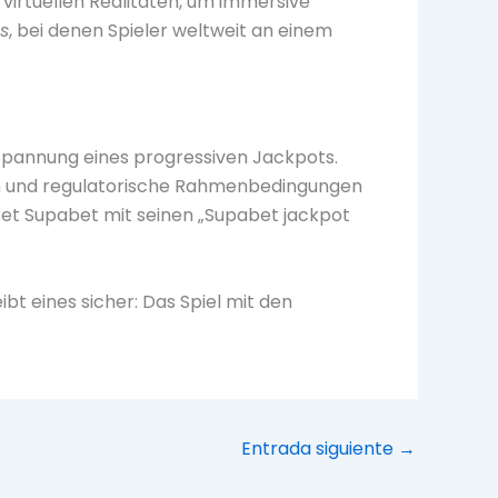
virtuellen Realitäten, um immersive
s
, bei denen Spieler weltweit an einem
 Spannung eines progressiven Jackpots.
ien und regulatorische Rahmenbedingungen
tet Supabet mit seinen „Supabet jackpot
bt eines sicher: Das Spiel mit den
Entrada siguiente
→