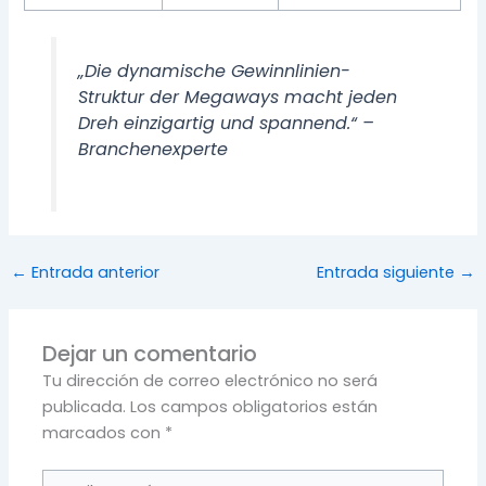
„Die dynamische Gewinnlinien-
Struktur der Megaways macht jeden
Dreh einzigartig und spannend.“ –
Branchenexperte
←
Entrada anterior
Entrada siguiente
→
Dejar un comentario
Tu dirección de correo electrónico no será
publicada.
Los campos obligatorios están
marcados con
*
Escribe