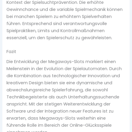
Kontext der Spielsuchtprävention. Die erhöhte
Gewinnchance und die variable Spielmechanik können
bei manchen Spielern zu erhöhtem Spielverhalten
führen. Entsprechend sind verantwortungsvolle
Spielpraktiken, Limits und Kontrollmaßnahmen
essenziell, um den Spielerschutz zu gewährleisten.
Fazit
Die Entwicklung der Megaways-Slots markiert einen
Meilenstein in der Evolution der Spielautomaten. Durch
die Kombination aus technologischer Innovation und
kreativem Design bieten sie eine dynamische und
abwechslungsreiche Spielerfahrung, die sowohl
Technikbegeisterte als auch Unterhaltungssuchende
anspricht. Mit der stetigen Weiterentwicklung der
Software und der Integration neuer Features ist zu
erwarten, dass Megaways-Slots weiterhin eine
führende Rolle im Bereich der Online-Glücksspiele