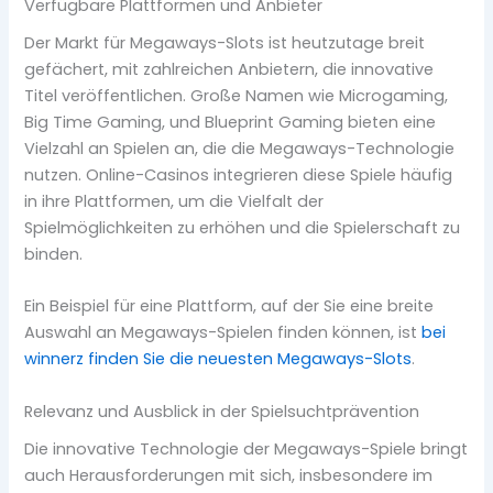
Verfügbare Plattformen und Anbieter
Der Markt für Megaways-Slots ist heutzutage breit
gefächert, mit zahlreichen Anbietern, die innovative
Titel veröffentlichen. Große Namen wie Microgaming,
Big Time Gaming, und Blueprint Gaming bieten eine
Vielzahl an Spielen an, die die Megaways-Technologie
nutzen. Online-Casinos integrieren diese Spiele häufig
in ihre Plattformen, um die Vielfalt der
Spielmöglichkeiten zu erhöhen und die Spielerschaft zu
binden.
Ein Beispiel für eine Plattform, auf der Sie eine breite
Auswahl an Megaways-Spielen finden können, ist
bei
winnerz finden Sie die neuesten Megaways-Slots
.
Relevanz und Ausblick in der Spielsuchtprävention
Die innovative Technologie der Megaways-Spiele bringt
auch Herausforderungen mit sich, insbesondere im