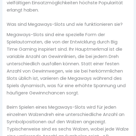
vielfältigen Einsatzmöglichkeiten höchste Popularität
erlangt haben.
Was sind Megaways-Slots und wie funktionieren sie?
Megaways-Slots sind eine spezielle Form der
Spielautomaten, die von der Entwicklung durch Big
Time Gaming inspiriert sind. Ihr Hauptmerkmal ist die
variable Anzahl an Gewinnlinien, die bei jedem Dreh
unterschiedlich ausfallen können. Statt einer festen
Anzahl von Gewinnwegen, wie sie bei herkömmlichen
Slots üblich ist, variieren die Megaways während des
Spiels dynamisch, was für eine erhöhte Spannung und
häufigere Gewinnchancen sorgt.
Beim Spielen eines Megaways-Slots wird für jeden
einzelnen Walzendreh eine unterschiedliche Anzahl an
Symbolpositionen auf den Walzen angezeigt.
Typischerweise sind es sechs Walzen, wobei jede Walze