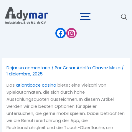
Ir
al
contenido
Dejar un comentario
/ Por
Cesar Adolfo Chavez Meza
/
1 diciembre, 2025
Das
atlanticace casino
bietet eine Vielzahl von
Spielautomaten, die sich durch hohe
Auszahlungsquoten auszeichnen. In diesem Artikel
werden wir die besten Optionen für Spieler
untersuchen, die gerne mobil spielen. Dabei betrachten
wir die Benutzererfahrung der App, die
Reaktionsfähigkeit und die Touch-Oberfläche, um