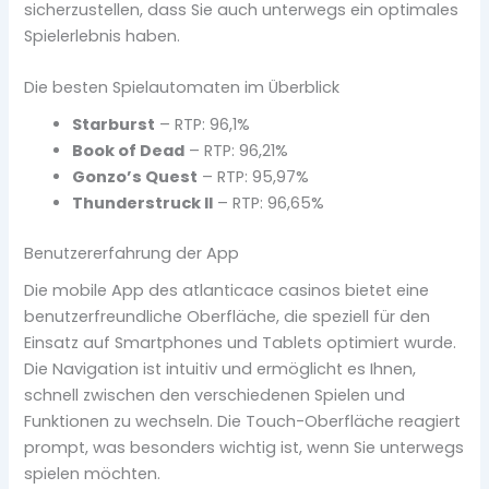
sicherzustellen, dass Sie auch unterwegs ein optimales
Spielerlebnis haben.
Die besten Spielautomaten im Überblick
Starburst
– RTP: 96,1%
Book of Dead
– RTP: 96,21%
Gonzo’s Quest
– RTP: 95,97%
Thunderstruck II
– RTP: 96,65%
Benutzererfahrung der App
Die mobile App des atlanticace casinos bietet eine
benutzerfreundliche Oberfläche, die speziell für den
Einsatz auf Smartphones und Tablets optimiert wurde.
Die Navigation ist intuitiv und ermöglicht es Ihnen,
schnell zwischen den verschiedenen Spielen und
Funktionen zu wechseln. Die Touch-Oberfläche reagiert
prompt, was besonders wichtig ist, wenn Sie unterwegs
spielen möchten.