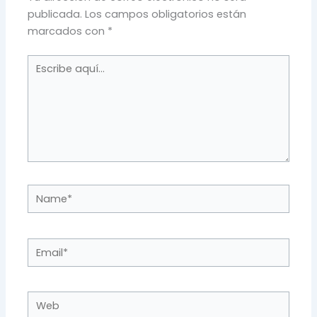
publicada.
Los campos obligatorios están
marcados con
*
Escribe
aquí...
Name*
Email*
Web