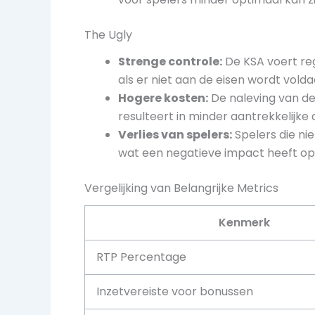
The Ugly
Strenge controle:
De KSA voert reg
als er niet aan de eisen wordt volda
Hogere kosten:
De naleving van de
resulteert in minder aantrekkelijke
Verlies van spelers:
Spelers die ni
wat een negatieve impact heeft o
Vergelijking van Belangrijke Metrics
Kenmerk
RTP Percentage
Inzetvereiste voor bonussen