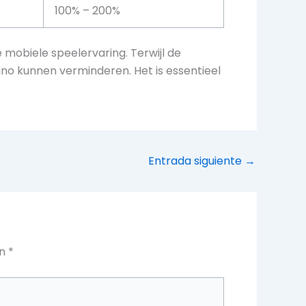
100% – 200%
mobiele speelervaring. Terwijl de
sino kunnen verminderen. Het is essentieel
Entrada siguiente
→
on
*