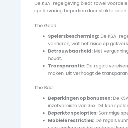
De KSA-regelgeving biedt zowel voordele
spelervaring beperken door strikte eisen.
The Good
Spelersbescherming:
De KSA-regel
verifiëren, wat het risico op gokver
Betrouwbaarheid:
Met vergunning
houdt.
Transparantie:
De regels vereisen
maken. Dit verhoogt de transparant
The Bad
Beperkingen op bonussen:
De KSA
inzetvereiste van 35x. Dit kan spe
Beperkte spelopties:
Sommige spell
Mobiele restricties:
De regels kunn
voor spelers minder optimaal kan zi