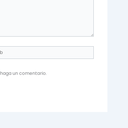
 haga un comentario.