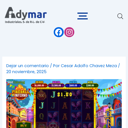
Ir
al
contenido
Dejar un comentario
/ Por
Cesar Adolfo Chavez Meza
/
20 noviembre, 2025