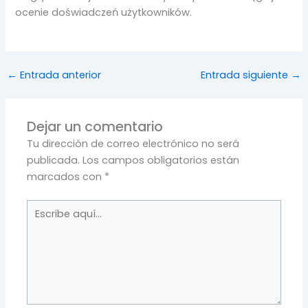
ocenie doświadczeń użytkowników.
←
Entrada anterior
Entrada siguiente
→
Dejar un comentario
Tu dirección de correo electrónico no será
publicada.
Los campos obligatorios están
marcados con
*
Escribe
aquí...