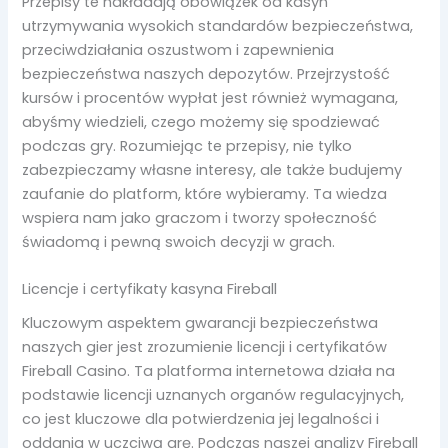
Przepisy te nakładają obowiązek od kasyn
utrzymywania wysokich standardów bezpieczeństwa,
przeciwdziałania oszustwom i zapewnienia
bezpieczeństwa naszych depozytów. Przejrzystość
kursów i procentów wypłat jest również wymagana,
abyśmy wiedzieli, czego możemy się spodziewać
podczas gry. Rozumiejąc te przepisy, nie tylko
zabezpieczamy własne interesy, ale także budujemy
zaufanie do platform, które wybieramy. Ta wiedza
wspiera nam jako graczom i tworzy społeczność
świadomą i pewną swoich decyzji w grach.
Licencje i certyfikaty kasyna Fireball
Kluczowym aspektem gwarancji bezpieczeństwa
naszych gier jest zrozumienie licencji i certyfikatów
Fireball Casino. Ta platforma internetowa działa na
podstawie licencji uznanych organów regulacyjnych,
co jest kluczowe dla potwierdzenia jej legalności i
oddania w uczciwą grę. Podczas naszej analizy Fireball