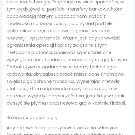
bezpieczeństwa gry. Proponujemy wiele sposobów, w
tym kredytówki, e-portfele i transfery bankowe, które
odpowiadają różnym upodobaniom. Każda z
możliwość ma swoje zalety; na przykład portfele
elektroniczne często zapewniają mniejszy okres
realizacji i lepszą tajność. Ważne jest, aby sprawdzić
ograniczenia operacji i opłaty związane z tymi
metodami płatności, ponieważ są w stanie one
wpłynąć na nasz fundusz przeznaczony na grę. Kasyno
Fireball używa standardowe w branży technologie
kodowania, aby zabezpieczać nasze dane finansowe,
zwiększając ochronę transakcji. Wybierając metodę
płatności, która odpowiada naszym potrzebom w
obszarze wygody i bezpieczeństwa, jesteśmy w stanie
cieszyć się płynną i bezstresową grą w kasynie Fireball.
Rozważne działania gry
Aby zapewnić sobie pozytywne wrażenia w kasynie
Fireball, musimy zastosować odpowiedzialne zasady