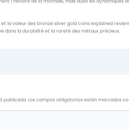
t l’histoire de la monnaie, mais aussi les dynamiques a
n et la valeur des bronze silver gold coins explained revie
e dans la durabilité et la rareté des métaux précieux.
á publicada.
Los campos obligatorios están marcados c