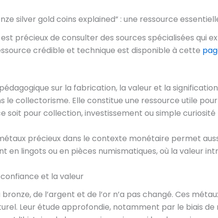
e silver gold coins explained” : une ressource essentiell
st précieux de consulter des sources spécialisées qui exp
ssource crédible et technique est disponible à cette
pag
pédagogique sur la fabrication, la valeur et la significati
 le collectorisme. Elle constitue une ressource utile pou
e soit pour collection, investissement ou simple curiosité 
étaux précieux dans le contexte monétaire permet aussi
t en lingots ou en pièces numismatiques, où la valeur intr
 confiance et la valeur
du bronze, de l’argent et de l’or n’a pas changé. Ces méta
culturel. Leur étude approfondie, notamment par le biais