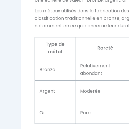
Une échelle de valeur : bronze, argent, o
Les métaux utilisés dans la fabrication de
classification traditionnelle en
bronze, arg
notamment en ce qui concerne leur durabil
Type de
Rareté
métal
Relativement
Bronze
abondant
Argent
Moderée
Or
Rare