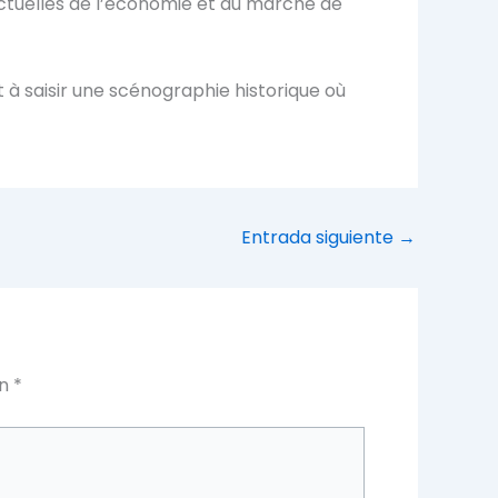
ctuelles de l’économie et du marché de
nt à saisir une scénographie historique où
Entrada siguiente
→
on
*