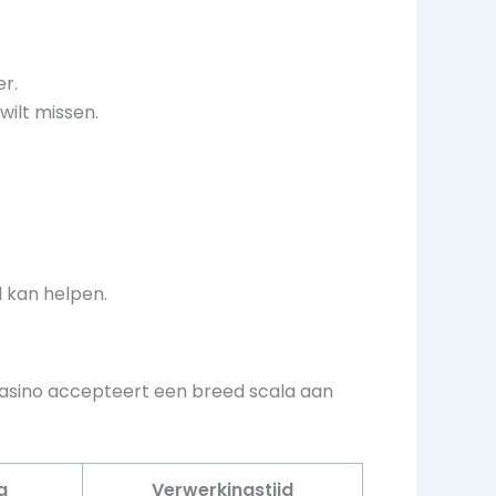
r.
wilt missen.
 kan helpen.
 Casino accepteert een breed scala aan
g
Verwerkingstijd