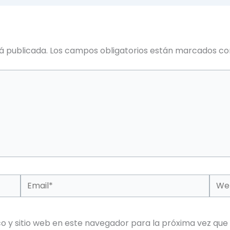
á publicada.
Los campos obligatorios están marcados c
Email*
Web
o y sitio web en este navegador para la próxima vez que