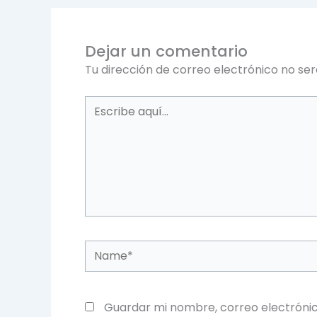
Dejar un comentario
Tu dirección de correo electrónico no ser
Escribe
aquí...
Name*
Guardar mi nombre, correo electrónic