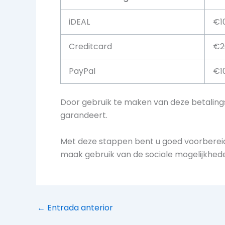
iDEAL
€1
Creditcard
€2
PayPal
€1
Door gebruik te maken van deze betaling
garandeert.
Met deze stappen bent u goed voorbereid
maak gebruik van de sociale mogelijkhede
←
Entrada anterior