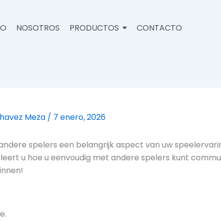
IO
NOSOTROS
PRODUCTOS
CONTACTO
Chavez Meza
/
7 enero, 2026
ndere spelers een belangrijk aspect van uw speelervaring
s leert u hoe u eenvoudig met andere spelers kunt commun
innen!
e.