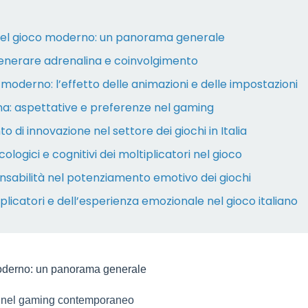
ri nel gioco moderno: un panorama generale
el generare adrenalina e coinvolgimento
 moderno: l’effetto delle animazioni e delle impostazioni
ana: aspettative e preferenze nel gaming
o di innovazione nel settore dei giochi in Italia
logici e cognitivi dei moltiplicatori nel gioco
onsabilità nel potenziamento emotivo dei giochi
tiplicatori e dell’esperienza emozionale nel gioco italiano
 moderno: un panorama generale
uolo nel gaming contemporaneo