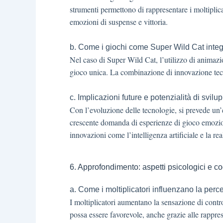
strumenti permettono di rappresentare i moltiplic
emozioni di suspense e vittoria.
b. Come i giochi come Super Wild Cat integ
Nel caso di Super Wild Cat, l’utilizzo di animazio
gioco unica. La combinazione di innovazione tecno
c. Implicazioni future e potenzialità di svilu
Con l’evoluzione delle tecnologie, si prevede un’e
crescente domanda di esperienze di gioco emoziona
innovazioni come l’intelligenza artificiale e la real
6. Approfondimento: aspetti psicologici e cog
a. Come i moltiplicatori influenzano la perce
I moltiplicatori aumentano la sensazione di control
possa essere favorevole, anche grazie alle rappre