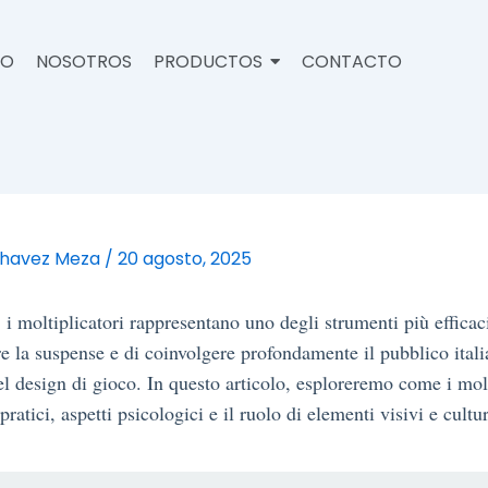
IO
NOSOTROS
PRODUCTOS
CONTACTO
Chavez Meza
/
20 agosto, 2025
moltiplicatori rappresentano uno degli strumenti più efficac
e la suspense e di coinvolgere profondamente il pubblico italia
l design di gioco. In questo articolo, esploreremo come i molt
tici, aspetti psicologici e il ruolo di elementi visivi e cultur