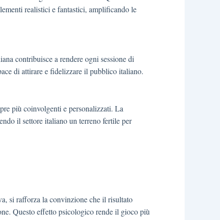
enti realistici e fantastici, amplificando le
aliana contribuisce a rendere ogni sessione di
di attirare e fidelizzare il pubblico italiano.
pre più coinvolgenti e personalizzati. La
o il settore italiano un terreno fertile per
, si rafforza la convinzione che il risultato
ne. Questo effetto psicologico rende il gioco più