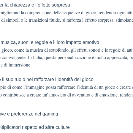
 la chiarezza e l’effetto sorpresa
 migliorano la comprensione delle sequenze di gioco, rendendo ogni att
 di simboli o le transizioni fluide, si rafforza l’effetto sorpresa, stimol
musica, suoni e regole e il loro impatto emotivo
 gioco, come la musica di sottofondo, gli effetti sonori e le regole di att
 coinvolgente. In Italia, questa personalizzazione è molto apprezzata, po
à e di immersione.
 il suo ruolo nel rafforzare l’identità del gioco
io di come l’immagine possa rafforzare l’identità di un gioco e creare 
ogo contribuisce a creare un’atmosfera di avventura e di emozione, renden
tive e preferenze nel gaming
iplicatori rispetto ad altre culture