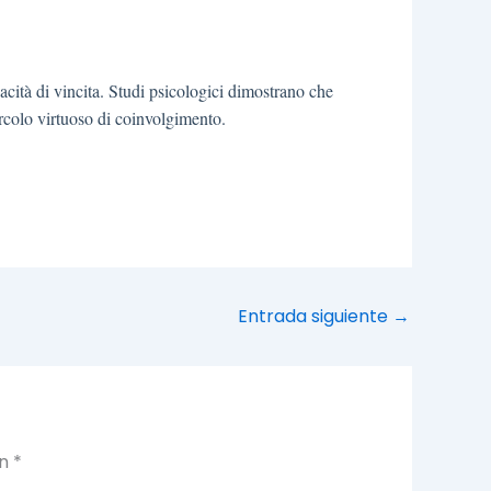
acità di vincita. Studi psicologici dimostrano che
circolo virtuoso di coinvolgimento.
Entrada siguiente
→
on
*