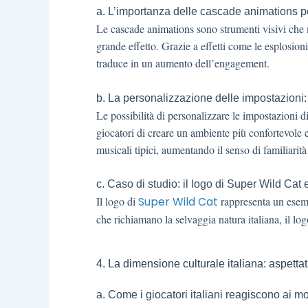
a. L’importanza delle cascade animations per
Le cascade animations sono strumenti visivi che
grande effetto. Grazie a effetti come le esplosioni
traduce in un aumento dell’engagement.
b. La personalizzazione delle impostazioni: 
Le possibilità di personalizzare le impostazioni di
giocatori di creare un ambiente più confortevole e
musicali tipici, aumentando il senso di familiarit
c. Caso di studio: il logo di Super Wild Cat e
Il logo di
Super Wild Cat
rappresenta un esemp
che richiamano la selvaggia natura italiana, il l
4. La dimensione culturale italiana: aspetta
a. Come i giocatori italiani reagiscono ai molt