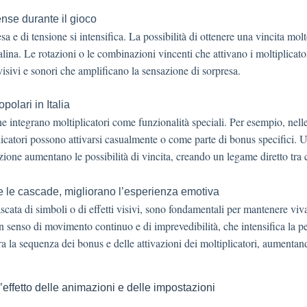
nse durante il gioco
sa e di tensione si intensifica. La possibilità di ottenere una vincita molt
lina. Le rotazioni o le combinazioni vincenti che attivano i moltiplica
isivi e sonori che amplificano la sensazione di sorpresa.
polari in Italia
ine integrano moltiplicatori come funzionalità speciali. Per esempio, nell
plicatori possono attivarsi casualmente o come parte di bonus specifici
azione aumentano le possibilità di vincita, creando un legame diretto tra
me le cascade, migliorano l’esperienza emotiva
cata di simboli o di effetti visivi, sono fondamentali per mantenere viv
n senso di movimento continuo e di imprevedibilità, che intensifica la 
ara la sequenza dei bonus e delle attivazioni dei moltiplicatori, aumenta
effetto delle animazioni e delle impostazioni