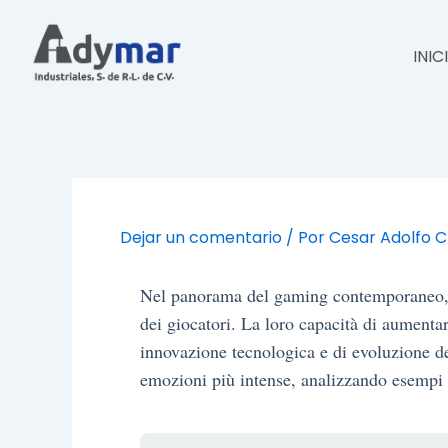
Ir
al
INIC
contenido
Dejar un comentario
/ Por
Cesar Adolfo 
Nel panorama del gaming contemporaneo, i 
dei giocatori. La loro capacità di aumentar
innovazione tecnologica e di evoluzione de
emozioni più intense, analizzando esempi pra