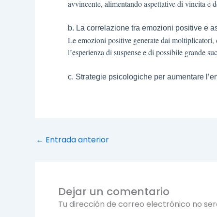
avvincente, alimentando aspettative di vincita e d
b. La correlazione tra emozioni positive e as
Le emozioni positive generate dai moltiplicatori,
l’esperienza di suspense e di possibile grande suc
c. Strategie psicologiche per aumentare l’e
←
Entrada anterior
Dejar un comentario
Tu dirección de correo electrónico no ser