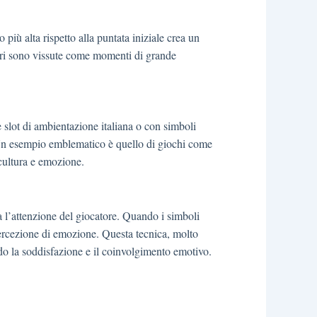
o più alta rispetto alla puntata iniziale crea un
tori sono vissute come momenti di grande
e slot di ambientazione italiana o con simboli
. Un esempio emblematico è quello di giochi come
 cultura e emozione.
a l’attenzione del giocatore. Quando i simboli
percezione di emozione. Questa tecnica, molto
ndo la soddisfazione e il coinvolgimento emotivo.