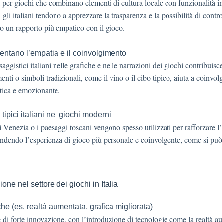
za per giochi che combinano elementi di cultura locale con funzionalità i
gli italiani tendono a apprezzare la trasparenza e la possibilità di contr
ndo un rapporto più empatico con il gioco.
mentano l’empatia e il coinvolgimento
saggistici italiani nelle grafiche e nelle narrazioni dei giochi contribui
ti o simboli tradizionali, come il vino o il cibo tipico, aiuta a coinvolg
tica e emozionante.
 tipici italiani nei giochi moderni
i Venezia o i paesaggi toscani vengono spesso utilizzati per rafforzare l’
endendo l’esperienza di gioco più personale e coinvolgente, come si può 
one nel settore dei giochi in Italia
he (es. realtà aumentata, grafica migliorata)
se di forte innovazione, con l’introduzione di tecnologie come la realtà 