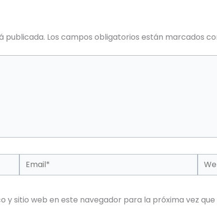
á publicada.
Los campos obligatorios están marcados c
Email*
Web
o y sitio web en este navegador para la próxima vez que