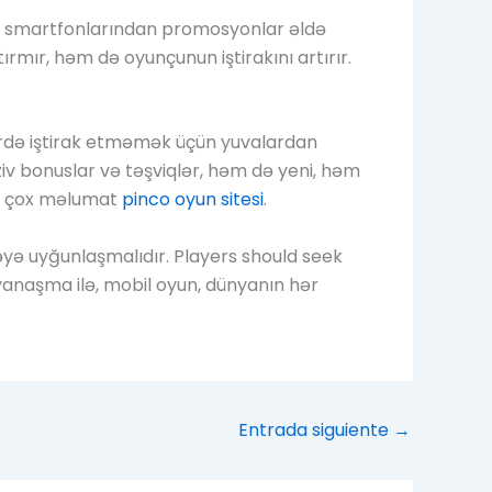
və smartfonlarından promosyonlar əldə
ırmır, həm də oyunçunun iştirakını artırır.
yerdə iştirak etməmək üçün yuvalardan
iv bonuslar və təşviqlər, həm də yeni, həm
aha çox məlumat
pinco oyun sitesi
.
əyə uyğunlaşmalıdır. Players should seek
anaşma ilə, mobil oyun, dünyanın hər
Entrada siguiente
→