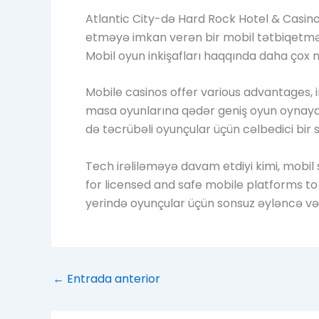
Atlantic City-də Hard Rock Hotel & Casin
etməyə imkan verən bir mobil tətbiqetməyə b
Mobil oyun inkişafları haqqında daha çox
Mobile casinos offer various advantages, 
masa oyunlarına qədər geniş oyun oynaya b
də təcrübəli oyunçular üçün cəlbedici bir
Tech irəliləməyə davam etdiyi kimi, mobil
for licensed and safe mobile platforms t
yerində oyunçular üçün sonsuz əyləncə və 
←
Entrada anterior