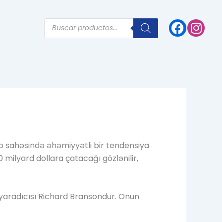
Products
search
no sahəsində əhəmiyyətli bir tendensiya
 milyard dollara çatacağı gözlənilir,
 yaradıcısı Richard Bransondur. Onun