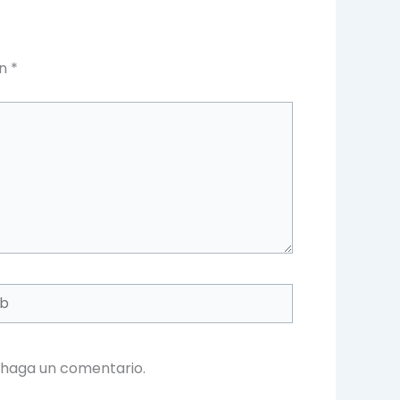
on
*
 haga un comentario.