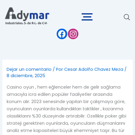
Ir
al
contenido
Dejar un comentario
/ Por
Cesar Adolfo Chavez Meza
/
8 diciembre, 2025
Casino oyun , hem eğlenceler hem de gelir sağlama
amacıyla icra edilen popüler faaliyetler arasında
konum alır. 2023 senesinde yapılan bir çalışmaya göre,
oyuncuların oyunlarda kullandıkları taktikler , kazanma
olasılıklarını %30 düzeyinde artırabilir. Özellikle poker gibi
strateji gerektiren oyunlarda, oyuncuların düşmanlarını
analiz etme kapasiteleri büyük ehemmiyet taşır. Bu tür