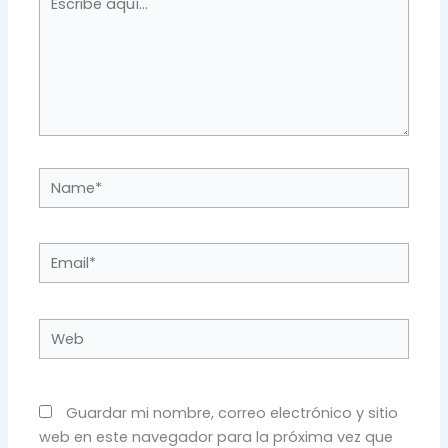
aquí...
Name*
Email*
Web
Guardar mi nombre, correo electrónico y sitio
web en este navegador para la próxima vez que