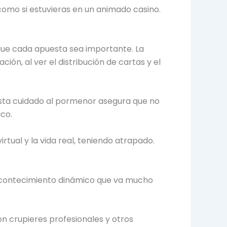
como si estuvieras en un animado casino.
 que cada apuesta sea importante. La
ión, al ver el distribución de cartas y el
Esta cuidado al pormenor asegura que no
co.
rtual y la vida real, teniendo atrapado.
 acontecimiento dinámico que va mucho
n crupieres profesionales y otros