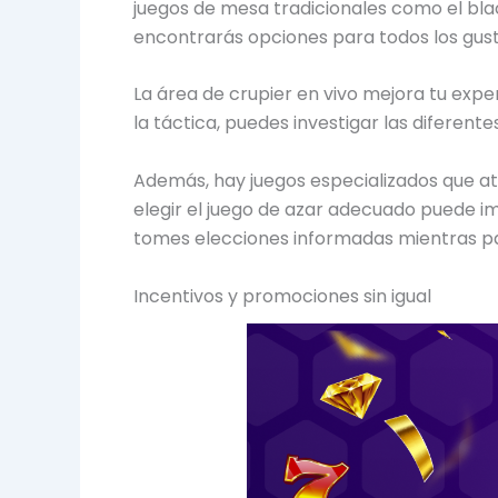
juegos de mesa tradicionales como el bl
encontrarás opciones para todos los gust
La área de crupier en vivo mejora tu expe
la táctica, puedes investigar las diferent
Además, hay juegos especializados que at
elegir el juego de azar adecuado puede im
tomes elecciones informadas mientras pa
Incentivos y promociones sin igual