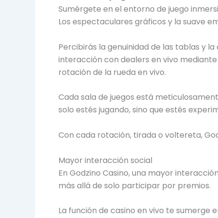
Sumérgete en el entorno de juego inmersi
Los espectaculares gráficos y la suave em
Percibirás la genuinidad de las tablas y 
interacción con dealers en vivo mediante e
rotación de la rueda en vivo.
Cada sala de juegos está meticulosamente
solo estés jugando, sino que estés exper
Con cada rotación, tirada o voltereta, God
Mayor interacción social
En Godzino Casino, una mayor interacció
más allá de solo participar por premios.
La función de casino en vivo te sumerge 