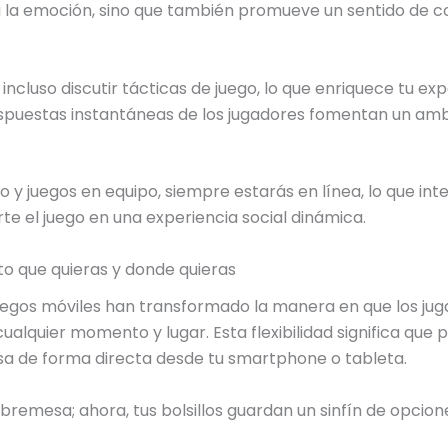
a la emoción, sino que también promueve un sentido de 
incluso discutir tácticas de juego, lo que enriquece tu ex
spuestas instantáneas de los jugadores fomentan un ambie
y juegos en equipo, siempre estarás en línea, lo que inten
te el juego en una experiencia social dinámica.
o que quieras y donde quieras
 juegos móviles han transformado la manera en que los ju
 cualquier momento y lugar. Esta flexibilidad significa q
a de forma directa desde tu smartphone o tableta.
bremesa; ahora, tus bolsillos guardan un sinfín de opcio