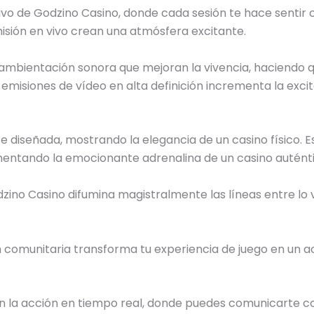
vo de Godzino Casino, donde cada sesión te hace sentir 
isión en vivo crean una atmósfera excitante.
la ambientación sonora que mejoran la vivencia, haciendo
misiones de vídeo en alta definición incrementa la excitac
 diseñada, mostrando la elegancia de un casino físico. 
imentando la emocionante adrenalina de un casino auténti
zino Casino difumina magistralmente las líneas entre lo vi
n comunitaria transforma tu experiencia de juego en un
en la acción en tiempo real, donde puedes comunicarte co