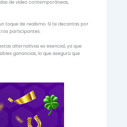
nedas de video contemporáneas,
.
n toque de realismo. Si te decantas por
tros participantes.
tas alternativas es esencial, ya que
sibles ganancias, lo que asegura que