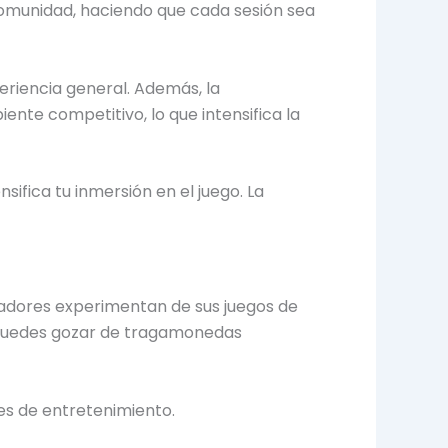
comunidad, haciendo que cada sesión sea
periencia general. Además, la
nte competitivo, lo que intensifica la
sifica tu inmersión en el juego. La
gadores experimentan de sus juegos de
ue puedes gozar de tragamonedas
nes de entretenimiento.