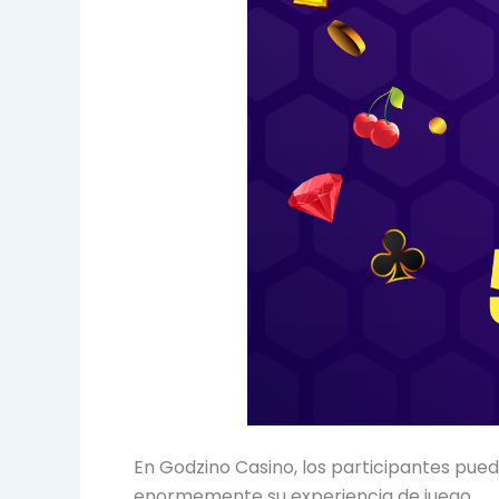
En Godzino Casino, los participantes pu
enormemente su experiencia de juego.