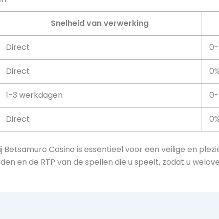
Snelheid van verwerking
Direct
0-
Direct
0
1-3 werkdagen
0
Direct
0
 Betsamuro Casino is essentieel voor een veilige en plezi
en en de RTP van de spellen die u speelt, zodat u welov