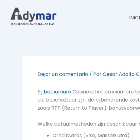
Ir
al
INIC
contenido
Dejar un comentario
/ Por
Cesar Adolfo 
Bij
betsamuro
Casino is het cruciaal om t
die beschikbaar zijn, de bijbehorende ko
zoals RTP (Return to Player), bonusvoorwa
Welke betaalmethoden zijn beschikbaar 
Creditcards (Visa, MasterCard)