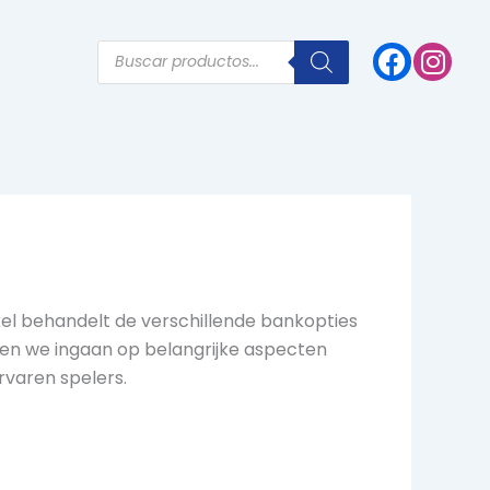
Products
search
ikel behandelt de verschillende bankopties
llen we ingaan op belangrijke aspecten
rvaren spelers.