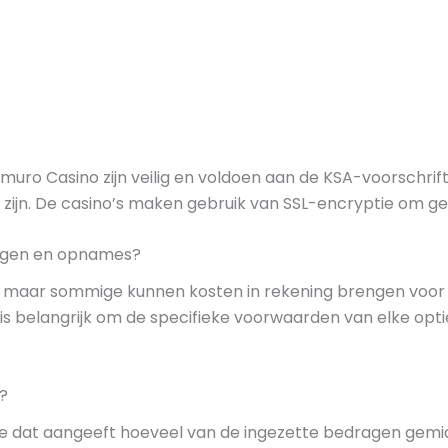
ro Casino zijn veilig en voldoen aan de KSA-voorschrift
ijn. De casino’s maken gebruik van SSL-encryptie om gege
ingen en opnames?
, maar sommige kunnen kosten in rekening brengen voor
is belangrijk om de specifieke voorwaarden van elke opti
?
tage dat aangeeft hoeveel van de ingezette bedragen gem