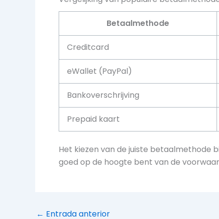
Betaalmethode
Creditcard
eWallet (PayPal)
Bankoverschrijving
Prepaid kaart
Het kiezen van de juiste betaalmethode bij
goed op de hoogte bent van de voorwaard
←
Entrada anterior