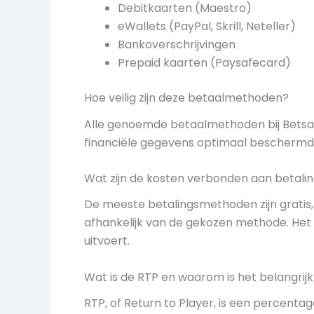
Debitkaarten (Maestro)
eWallets (PayPal, Skrill, Neteller)
Bankoverschrijvingen
Prepaid kaarten (Paysafecard)
Hoe veilig zijn deze betaalmethoden?
Alle genoemde betaalmethoden bij Betsamu
financiële gegevens optimaal beschermd z
Wat zijn de kosten verbonden aan betal
De meeste betalingsmethoden zijn gratis
afhankelijk van de gekozen methode. Het 
uitvoert.
Wat is de RTP en waarom is het belangrijk
RTP, of Return to Player, is een percen