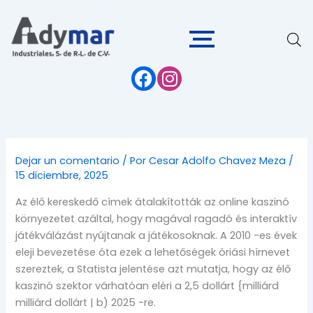
Ir
al
contenido
Dejar un comentario
/ Por
Cesar Adolfo Chavez Meza
/
15 diciembre, 2025
Az élő kereskedő címek átalakították az online kaszinó
környezetet azáltal, hogy magával ragadó és interaktív
játékválázást nyújtanak a játékosoknak. A 2010 -es évek
eleji bevezetése óta ezek a lehetőségek óriási hírnevet
szereztek, a Statista jelentése azt mutatja, hogy az élő
kaszinó szektor várhatóan eléri a 2,5 dollárt {milliárd
milliárd dollárt | b) 2025 -re.