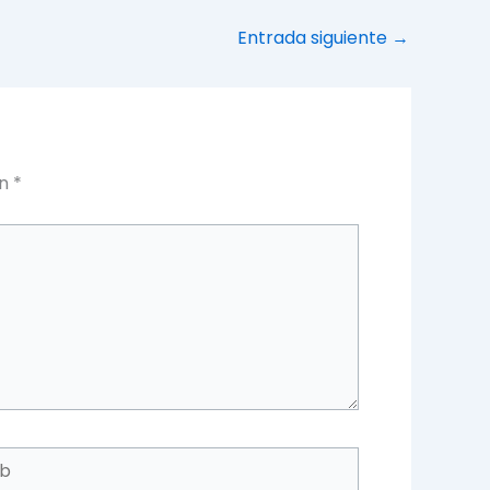
Entrada siguiente
→
on
*