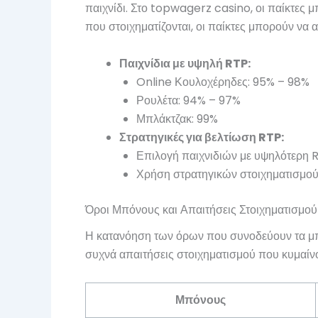
παιχνίδι. Στο topwagerz casino, οι παίκτες 
που στοιχηματίζονται, οι παίκτες μπορούν ν
Παιχνίδια με υψηλή RTP:
Online Κουλοχέρηδες: 95% – 98%
Ρουλέτα: 94% – 97%
Μπλάκτζακ: 99%
Στρατηγικές για βελτίωση RTP:
Επιλογή παιχνιδιών με υψηλότερη 
Χρήση στρατηγικών στοιχηματισμο
Όροι Μπόνους και Απαιτήσεις Στοιχηματισμού
Η κατανόηση των όρων που συνοδεύουν τα μπό
συχνά απαιτήσεις στοιχηματισμού που κυμαίν
Μπόνους