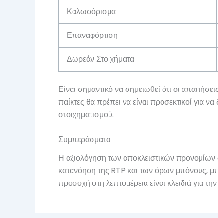
Καλωσόρισμα
Επαναφόρτιση
Δωρεάν Στοιχήματα
Είναι σημαντικό να σημειωθεί ότι οι απαιτήσ
παίκτες θα πρέπει να είναι προσεκτικοί για ν
στοιχηματισμού.
Συμπεράσματα
Η αξιολόγηση των αποκλειστικών προνομίων σ
κατανόηση της RTP και των όρων μπόνους, μπορ
προσοχή στη λεπτομέρεια είναι κλειδιά για τη