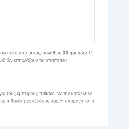
χρονικού διαστήματος, συνήθως
30 ημερών
. Οι
χνιδιών επηρεάζουν τις απαιτήσεις
α τους έμπειρους παίκτες. Με την κατάλληλη
τις πιθανότητες κέρδους σας. Η υπομονή και η