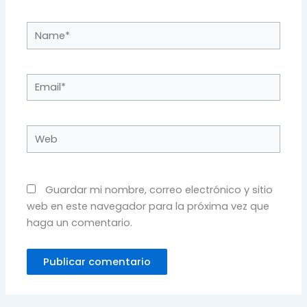
Name*
Email*
Web
Guardar mi nombre, correo electrónico y sitio
web en este navegador para la próxima vez que
haga un comentario.