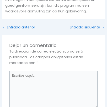
goed geïnformeerd zijn, kan dit programma een
waardevolle aanvulling zijn op hun gokervaring.
←
Entrada anterior
Entrada siguiente
→
Dejar un comentario
Tu dirección de correo electrónico no será
publicada.
Los campos obligatorios están
marcados con
*
Escribe
aquí...