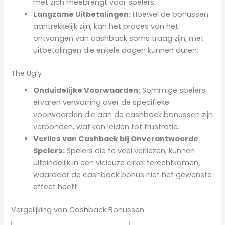
met zich meebrengt voor spelers.
Langzame Uitbetalingen:
Hoewel de bonussen
aantrekkelijk zijn, kan het proces van het
ontvangen van cashback soms traag zijn, met
uitbetalingen die enkele dagen kunnen duren.
The Ugly
Onduidelijke Voorwaarden:
Sommige spelers
ervaren verwarring over de specifieke
voorwaarden die aan de cashback bonussen zijn
verbonden, wat kan leiden tot frustratie.
Verlies van Cashback bij Onverantwoorde
Spelers:
Spelers die te veel verliezen, kunnen
uiteindelijk in een vicieuze cirkel terechtkomen,
waardoor de cashback bonus niet het gewenste
effect heeft.
Vergelijking van Cashback Bonussen