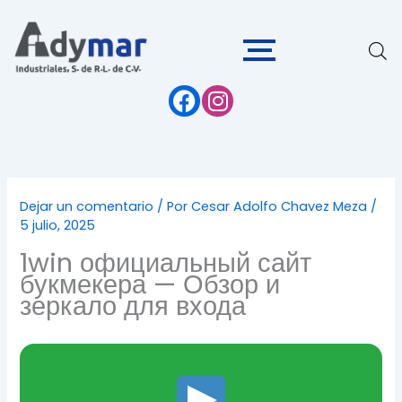
Ir
al
contenido
Dejar un comentario
/ Por
Cesar Adolfo Chavez Meza
/
5 julio, 2025
1win официальный сайт
букмекера — Обзор и
зеркало для входа