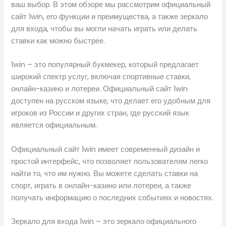
ваш выбор. В этом обзоре мы рассмотрим официальный
сайт 1win, его функции и преимущества, а также зеркало
для входа, чтобы вы могли начать играть или делать
ставки как можно быстрее.
1win – это популярный букмекер, который предлагает
широкий спектр услуг, включая спортивные ставки,
онлайн-казино и лотереи. Официальный сайт 1win
доступен на русском языке, что делает его удобным для
игроков из России и других стран, где русский язык
является официальным.
Официальный сайт 1win имеет современный дизайн и
простой интерфейс, что позволяет пользователям легко
найти то, что им нужно. Вы можете сделать ставки на
спорт, играть в онлайн-казино или лотереи, а также
получать информацию о последних событиях и новостях.
Зеркало для входа 1win – это зеркало официального