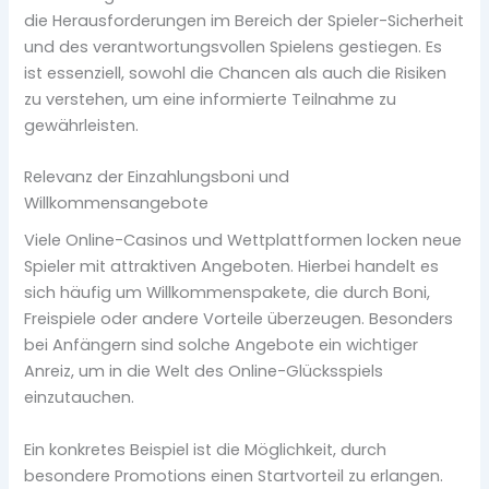
die Herausforderungen im Bereich der Spieler-Sicherheit
und des verantwortungsvollen Spielens gestiegen. Es
ist essenziell, sowohl die Chancen als auch die Risiken
zu verstehen, um eine informierte Teilnahme zu
gewährleisten.
Relevanz der Einzahlungsboni und
Willkommensangebote
Viele Online-Casinos und Wettplattformen locken neue
Spieler mit attraktiven Angeboten. Hierbei handelt es
sich häufig um Willkommenspakete, die durch Boni,
Freispiele oder andere Vorteile überzeugen. Besonders
bei Anfängern sind solche Angebote ein wichtiger
Anreiz, um in die Welt des Online-Glücksspiels
einzutauchen.
Ein konkretes Beispiel ist die Möglichkeit, durch
besondere Promotions einen Startvorteil zu erlangen.