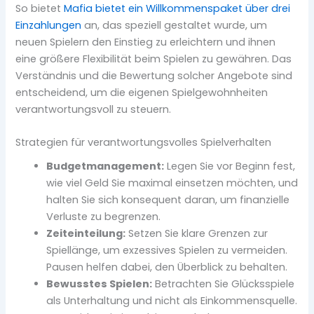
So bietet
Mafia bietet ein Willkommenspaket über drei
Einzahlungen
an, das speziell gestaltet wurde, um
neuen Spielern den Einstieg zu erleichtern und ihnen
eine größere Flexibilität beim Spielen zu gewähren. Das
Verständnis und die Bewertung solcher Angebote sind
entscheidend, um die eigenen Spielgewohnheiten
verantwortungsvoll zu steuern.
Strategien für verantwortungsvolles Spielverhalten
Budgetmanagement:
Legen Sie vor Beginn fest,
wie viel Geld Sie maximal einsetzen möchten, und
halten Sie sich konsequent daran, um finanzielle
Verluste zu begrenzen.
Zeiteinteilung:
Setzen Sie klare Grenzen zur
Spiellänge, um exzessives Spielen zu vermeiden.
Pausen helfen dabei, den Überblick zu behalten.
Bewusstes Spielen:
Betrachten Sie Glücksspiele
als Unterhaltung und nicht als Einkommensquelle.