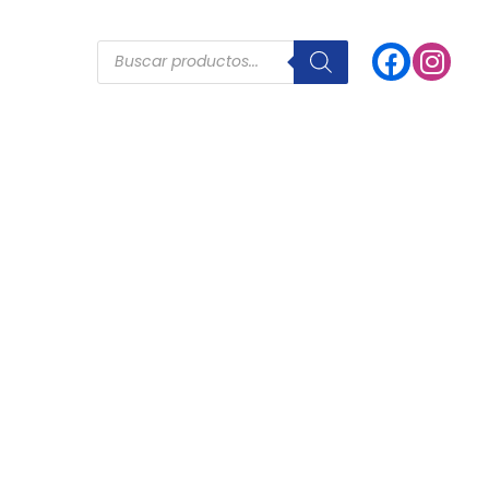
Products
search