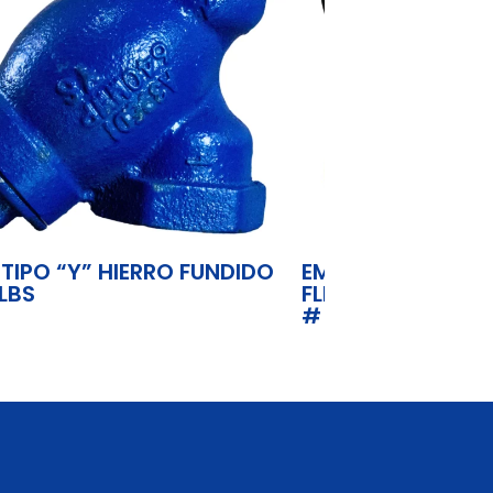
 TIPO “Y” HIERRO FUNDIDO
EMPAQUE DE NEO
LBS
FLEXITALLIC PARA
# 300